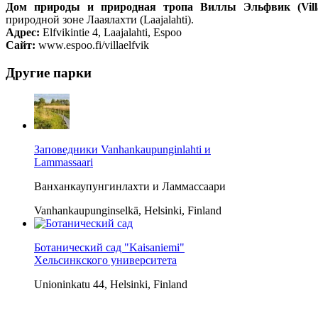
Дом природы и природная тропа Виллы Эльфвик (Villa
природной зоне Лааялахти (Laajalahti).
Адрес:
Elfvikintie 4, Laajalahti, Espoo
Сайт:
www.espoo.fi/villaelfvik
Другие
парки
Заповедники Vanhankaupunginlahti и
Lammassaari
Ванханкаупунгинлахти и Ламмассаари
Vanhankaupunginselkä, Helsinki, Finland
Ботанический сад "Kaisaniemi"
Хельсинкского университета
Unioninkatu 44, Helsinki, Finland