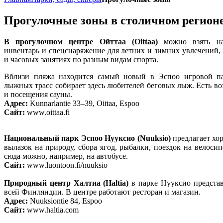
Прогулочные зоны в столичном регион
В прогулочном центре Ойттаа (Oittaa)
можно взять на
инвентарь и спецснаряжение для летних и зимних увлечений, 
и часовых занятиях по разным видам спорта.
Вблизи пляжа находится самый новый в Эспоо игровой пар
лыжных трасс собирает здесь любителей беговых лыж. Есть во
и посещения сауны.
Адрес:
Kunnarlantie 33–39, Oittaa, Espoo
Сайт:
www.oittaa.fi
Национальный парк Эспоо Нууксио (Nuuksio)
предлагает хо
вылазок на природу, сбора ягод, рыбалки, поездок на велоси
сюда можно, например, на автобусе.
Сайт:
www.luontoon.fi/nuuksio
Природный центр Халтиа (Haltia)
в парке Нууксио предста
всей Финляндии. В центре работают ресторан и магазин.
Адрес:
Nuuksiontie 84, Espoo
Сайт:
www.haltia.com