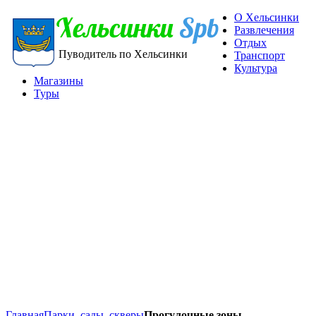
О Хельсинки
Развлечения
Отдых
Пуводитель по Хельсинки
Транспорт
Культура
Магазины
Туры
Главная
Парки, сады, скверы
Прогулочные зоны