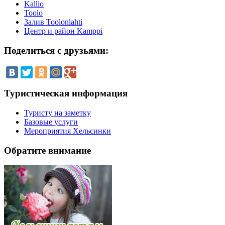
Kallio
Toolo
Залив Toolonlahti
Центр и район Kamppi
Поделиться
с друзьями:
Туристическая
информация
Туристу на заметку
Базовые услуги
Мероприятия Хельсинки
Обратите
внимание