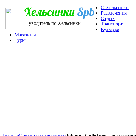
О Хельсинки
Развлечения
Отдых
Пуводитель по Хельсинки
Транспорт
Культура
Магазины
Туры
Главная
Оригинальные бутики
Johanna Gullichsen – искусство